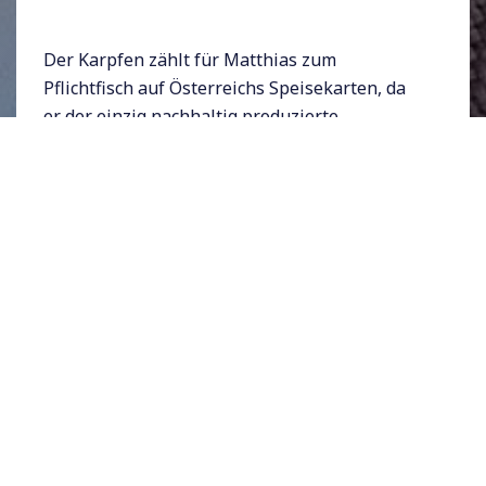
Der Karpfen zählt für Matthias zum
Pflichtfisch auf Österreichs Speisekarten, da
er der einzig nachhaltig produzierte
Zuchtfisch ist, der mit minimalem Aufwand in
einer Teichumgebung gedeiht.
Pioniere der Fischzucht waren
die alten Klöster, die sich auf
"Flussgemüse" in ihren Teichen
und Flüssen spezialisierten, da
je nach Orden das Verzehren