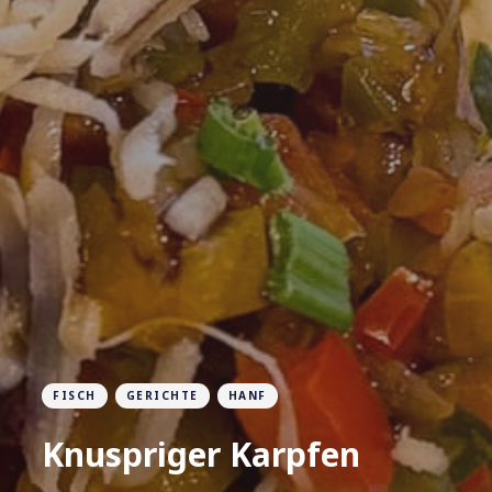
FISCH
GERICHTE
HANF
Knuspriger Karpfen